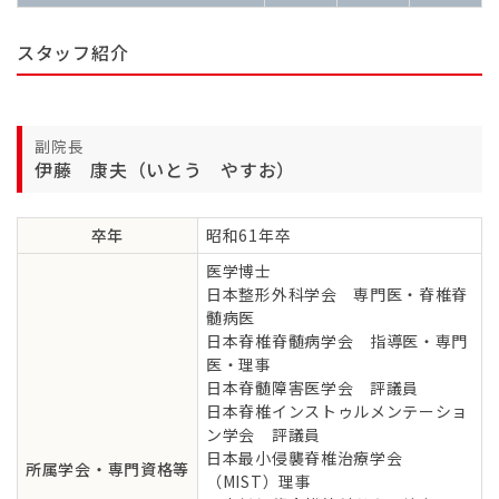
スタッフ紹介
副院長
伊藤 康夫（いとう やすお）
卒年
昭和61年卒
医学博士
日本整形外科学会 専門医・脊椎脊
髄病医
日本脊椎脊髄病学会 指導医・専門
医・理事
日本脊髄障害医学会 評議員
日本脊椎インストゥルメンテーショ
ン学会 評議員
日本最小侵襲脊椎治療学会
所属学会・専門資格等
（MIST）理事