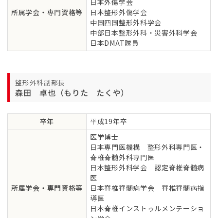
日本外傷学会
所属学会・専門資格等
日本整形外傷学会
中国四国整形外科学会
中部日本整形外科・災害外科学会
日本DMAT隊員
整形外科副部長
森田 卓也（もりた たくや）
卒年
平成19年卒
医学博士
日本専門医機構 整形外科専門医・
脊椎脊髄外科専門医
日本整形外科学会 認定脊椎脊髄病
医
所属学会・専門資格等
日本脊椎脊髄病学会 脊椎脊髄病指
導医
日本脊椎インストゥルメンテーショ