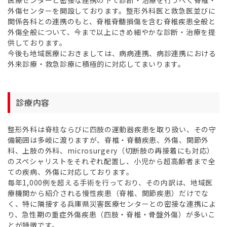
外傷センターを開設しております。整形外科医と救急医並びに
関係各科との連携のもと、脊椎脊髄損傷を含む脊椎疾患全般と
外傷全般について、今まで以上にきめ細やかな診断・治療を提
供しております。
今後も地域医療におきましては、病病連携、病診連携における
外来診療・救急診療に積極的に対応してまいります。
診療内容
整形外科は脊柱ならびに四肢の運動器疾患を取り扱い、その守
備範囲は多岐に渡りますが、脊椎・脊髄疾患、外傷、関節外
科、上肢の外科、microsurgery（切断肢の再接着にも対応）
のスペシャリストをそれぞれ配置し、小児から超高齢者まで全
ての疾病、外傷に対応しております。
毎年1,000例を超える手術を行っており、その内訳は、地域医
療機関から紹介される慢性疾患（脊椎、関節疾患）だけでな
く、特に隣接する兵庫県災害医療センターとの密接な連携によ
り、急性期の重症外傷疾患（四肢・脊椎・骨盤外傷）が多いこ
とが特徴です。