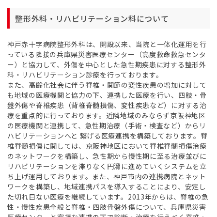
整形外科・リハビリテーション科について
神戸赤十字病院整形外科は、開設以来、当院と一体化運用を行
っている隣接の兵庫県災害医療センター（高度救命救急センタ
ー）と協力して、外傷を中心とした急性期疾患に対する整形外
科・リハビリテーション診療を行っております。
また、高齢化社会に伴う脊椎・関節の変性疾患の増加に対して
も地域の医療機関と協力の下、連携した医療を行い、四肢・骨
盤外傷や脊椎疾患（背椎脊髄損傷、変性疾患など）に対する治
療を重点的に行っております。近隣地域のみならず京阪神地区
の医療機関と連携して、急性期治療（手術・検査など）からリ
ハビリテーションへと 繋げる医療連携を構築しております。脊
椎脊髄損傷に関しては、京阪神地区において脊椎脊髄損傷治療
のネットワークを構築し、急性期から慢性期に至る治療並びに
リハビリテーションを滞りなく円滑に進めていくシステムを立
ち上げ運用しております。また、神戸市内の連携病院とネット
ワークを構築し、地域連携パスを導入することにより、安定し
た切れ目ない医療を継続しています。2013年からは、脊椎の急
性・慢性疾患全般と脊椎・四肢骨盤外傷について、兵庫県災害
医療センターと密接な連携の下で診断・治療を行うべく脊椎・