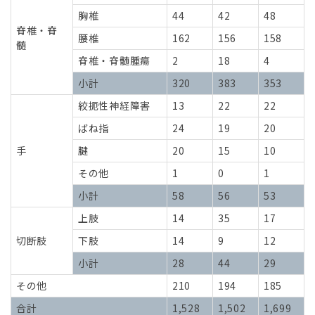
胸椎
44
42
48
脊椎・脊
腰椎
162
156
158
髄
脊椎・脊髄腫瘍
2
18
4
小計
320
383
353
絞扼性神経障害
13
22
22
ばね指
24
19
20
手
腱
20
15
10
その他
1
0
1
小計
58
56
53
上肢
14
35
17
切断肢
下肢
14
9
12
小計
28
44
29
その他
210
194
185
合計
1,528
1,502
1,699