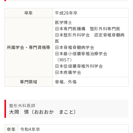
卒年
平成28年卒
医学博士
日本専門医機構 整形外科専門医
日本整形外科学会 認定脊椎脊髄病
医
所属学会・専門資格等
日本脊椎脊髄病学会
日本最小侵襲脊椎治療学会
（MIST）
日本低侵襲脊椎外科学会
日本疼痛学会
専門領域
脊椎、外傷
整形外科医師
大岡 慎（おおおか まこと）
卒年
令和4年卒