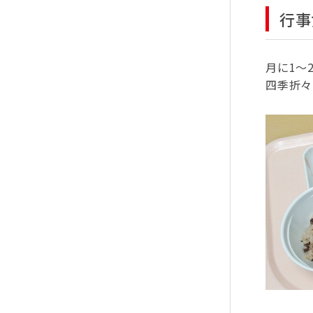
行事
月に1～
四季折々