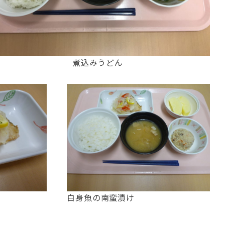
煮込みうどん
白身魚の南蛮漬け