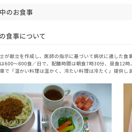
中のお食事
の食事について
士が献立を作成し、医師の指示に基づいて病状に適した食
は600～800食／日で、配膳時間は朝食7時30分、昼食12
車で「温かい料理は温かく、冷たい料理は冷たく」提供し