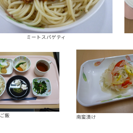
ミートスパゲティ
ご飯
南蛮漬け