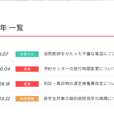
2年 一覧
当院医師をかたった不審な電話にご
1.07
お知らせ
予約センターの受付時間変更について
10.04
重要
初診・再診時の選定療養費改定につい
08.18
重要
医学生対象の個別病院見学の再開に
03.22
採用情報