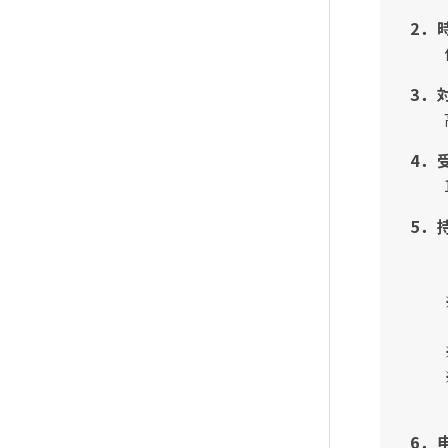
2．
体験
3．
高校
4．
1
5．
・華
・昼
※当
白衣
※爪
※髪
（髪
6．