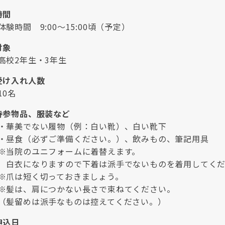
時間
時間 9:00～15:00頃（予定）
対象
2年生・3年生
受け入れ人数
0名
持参物品、服装など
美でない履物（例：白い靴）、白い靴下
食（必ずご準備ください。）、飲みもの、筆記用具
院のユニフォームに着替えます。
になりますので下着は派手でないものを着用してくだ
は短く切っておきましょう。
は、肩につかない長さで束ねてください。
留めは派手なものは控えてください。）
申込日