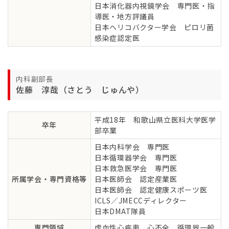
日本消化器内視鏡学会 専門医・指
導医・地方評議員
日本ヘリコバクター学会 ピロリ菌
感染症認定医
内科副部長
佐藤 淳哉（さとう じゅんや）
平成18年 和歌山県立医科大学医学
卒年
部卒業
日本内科学会 専門医
日本循環器学会 専門医
日本救急医学会 専門医
所属学会・専門資格等
日本医師会 認定産業医
日本医師会 認定健康スポーツ医
ICLS／JMECCディレクター
日本DMAT隊員
専門領域
虚血性心疾患、心不全、循環器一般