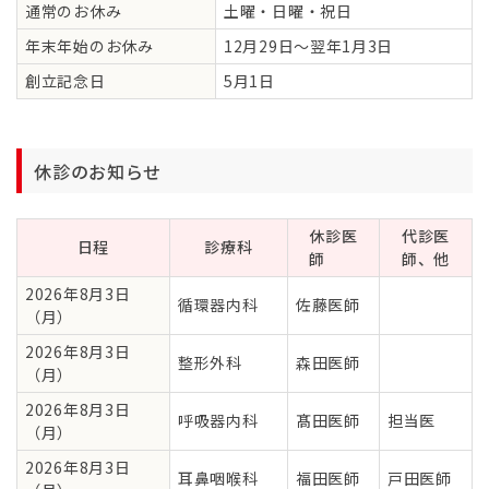
通常のお休み
土曜・日曜・祝日
年末年始のお休み
12月29日～翌年1月3日
創立記念日
5月1日
休診のお知らせ
休診医
代診医
日程
診療科
師
師、他
2026年8月3日
循環器内科
佐藤医師
（月）
2026年8月3日
整形外科
森田医師
（月）
2026年8月3日
呼吸器内科
髙田医師
担当医
（月）
2026年8月3日
耳鼻咽喉科
福田医師
戸田医師